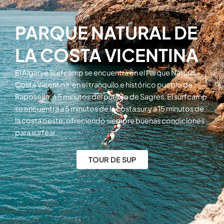
PARQUE NATURAL DE
LA COSTA VICENTINA
El Algarve Surfcamp se encuentra en el Parque Natural
Costa Vicentina, en el tranquilo e histórico pueblo de
Raposeira, a 5 minutos del pueblo de Sagres. El surfcamp
se encuentra a 5 minutos de la costa sur y a 15 minutos de
la costa oeste, ofreciendo siempre buenas condiciones
para surfear.
TOUR DE SUP