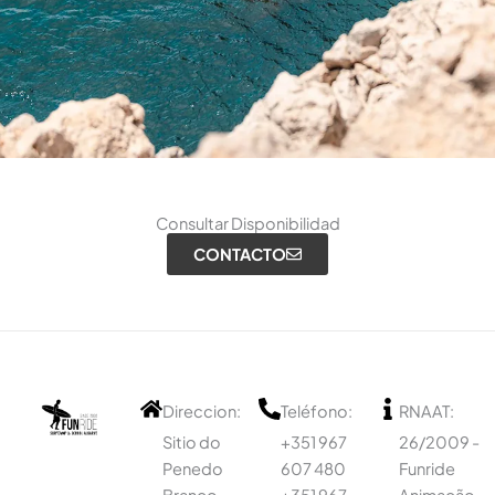
Consultar Disponibilidad
CONTACTO
Direccion:
Teléfono:
RNAAT:
Sitio do
+351 967
26/2009 -
Penedo
607 480
Funride