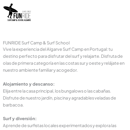
ESTARÁS RODEADO DE
ESTARÁS RODEADO DE
ESTARÁS RODEADO DE
RODEADO DE
RODEADO DE
RODEADO DE
NATURALEZA IMPRESIONANTE
NATURALEZA IMPRESIONANTE
NATURALEZA IMPRESIONANTE
UN AMBIENTE RELAJADO Y
UN AMBIENTE RELAJADO Y
UN AMBIENTE RELAJADO Y
AMIGABLE
AMIGABLE
AMIGABLE
FUNRIDE Surf Camp & Surf School
Vive la experiencia del Algarve Surf Camp en Portugal: tu
destino perfecto para disfrutar del surf y relajarte. Disfruta de
olas de primera categoría en las costas sur y oeste y relájate en
nuestro ambiente familiar y acogedor.
Alojamiento y descanso:
Elija entre la casa principal, los bungalows o las cabañas.
Disfrute de nuestro jardín, piscina y agradables veladas de
barbacoa.
Surf y diversión:
Aprende de surfistas locales experimentados y explora las